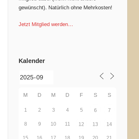
gewünscht). Natürlich ohne Mehrkosten!
Jetzt Mitglied werden…
Kalender
M
D
M
D
F
S
S
1
2
3
4
5
6
7
8
9
10
11
12
13
14
15
16
17
18
19
20
21