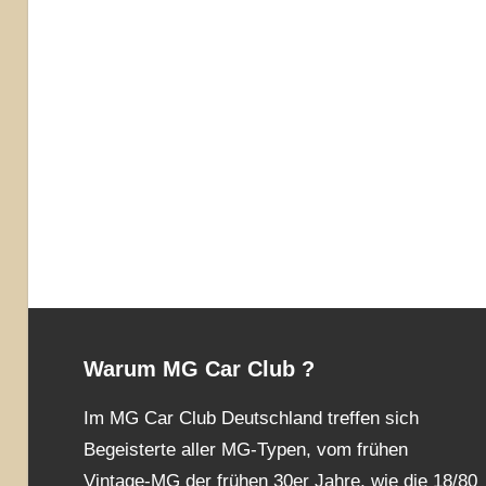
Warum MG Car Club ?
Im MG Car Club Deutschland treffen sich
Begeisterte aller MG-Typen, vom frühen
Vintage-MG der frühen 30er Jahre, wie die 18/80