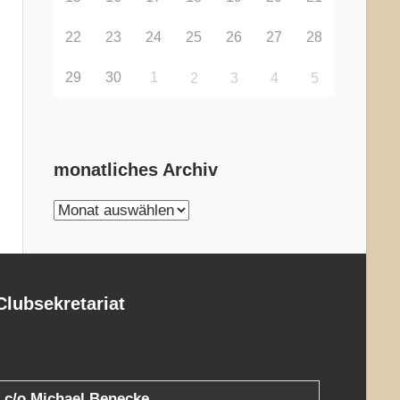
22
23
24
25
26
27
28
29
30
1
2
3
4
5
monatliches Archiv
monatliches
Archiv
Clubsekretariat
c/o Michael Benecke