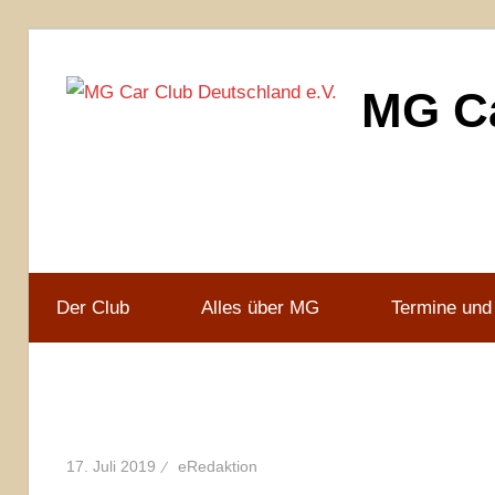
Zum
Inhalt
MG Ca
springen
MG
Car
Club
Deutschland
e.V
Der Club
Alles über MG
Termine und
17. Juli 2019
eRedaktion