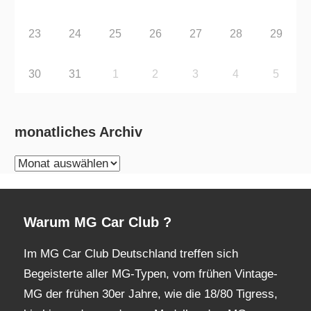
23
24
25
26
27
28
29
30
31
1
2
3
4
5
monatliches Archiv
monatliches
Archiv
Warum MG Car Club ?
Im MG Car Club Deutschland treffen sich
Begeisterte aller MG-Typen, vom frühen Vintage-
MG der frühen 30er Jahre, wie die 18/80 Tigress,