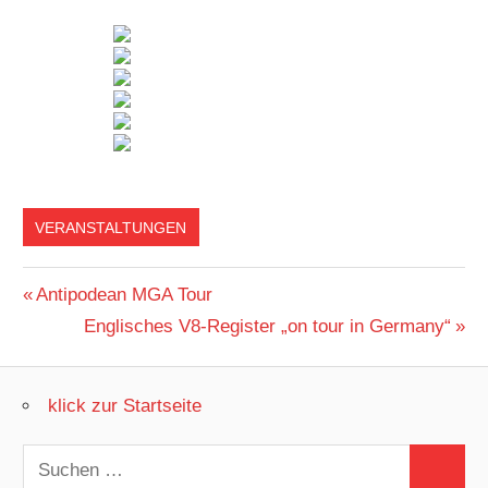
VERANSTALTUNGEN
Beitragsnavigation
Vorheriger
Antipodean MGA Tour
Beitrag:
Nächster
Englisches V8-Register „on tour in Germany“
Beitrag:
klick zur Startseite
Suchen
Suchen