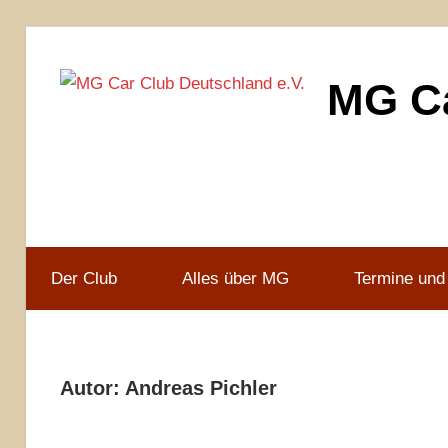
Zum
Inhalt
MG Ca
springen
MG
Car
Club
Deutschland
e.V
Der Club
Alles über MG
Termine und
Autor:
Andreas Pichler