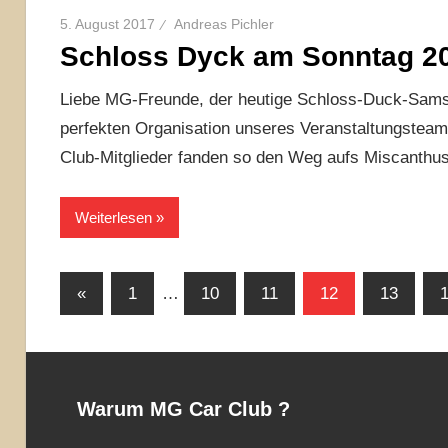
5. August 2017
Andreas Pichler
Schloss Dyck am Sonntag 2
Liebe MG-Freunde, der heutige Schloss-Duck-Samst
perfekten Organisation unseres Veranstaltungstea
Club-Mitglieder fanden so den Weg aufs Miscanthu
Weiterlesen
Seitennummerierung
Vorherige
«
1
…
10
11
12
13
Beiträge
der
Beiträge
Warum MG Car Club ?