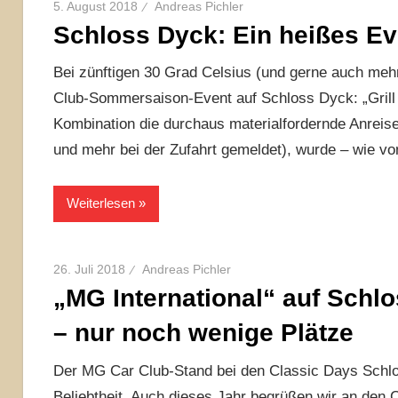
5. August 2018
Andreas Pichler
Schloss Dyck: Ein heißes Ev
Bei zünftigen 30 Grad Celsius (und gerne auch me
Club-Sommersaison-Event auf Schloss Dyck: „Grill 
Kombination die durchaus materialfordernde Anreis
und mehr bei der Zufahrt gemeldet), wurde – wie v
Weiterlesen
26. Juli 2018
Andreas Pichler
„MG International“ auf Schl
– nur noch wenige Plätze
Der MG Car Club-Stand bei den Classic Days Schloss
Beliebtheit. Auch dieses Jahr begrüßen wir an den