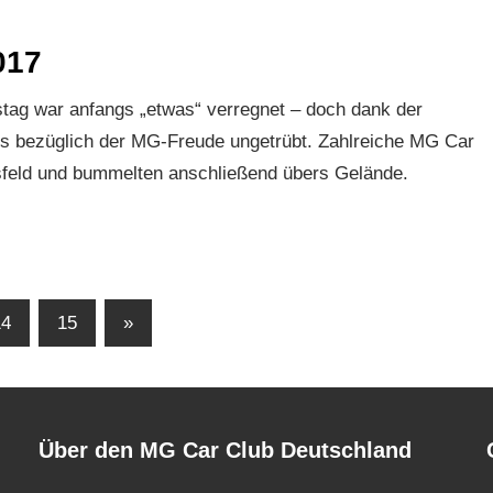
017
ag war anfangs „etwas“ verregnet – doch dank der
ms bezüglich der MG-Freude ungetrübt. Zahlreiche MG Car
sfeld und bummelten anschließend übers Gelände.
Nächste
14
15
»
Beiträge
Über den MG Car Club Deutschland