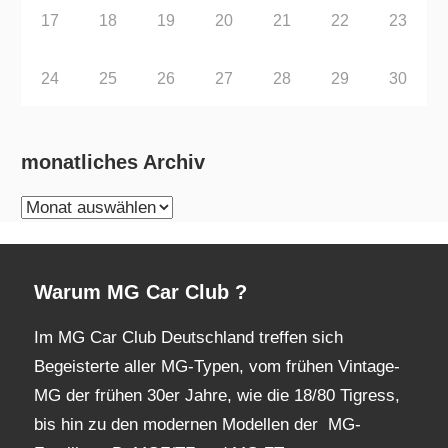
17
18
19
20
21
22
23
24
25
26
27
28
29
30
monatliches Archiv
monatliches
Archiv
Warum MG Car Club ?
Im MG Car Club Deutschland treffen sich
Begeisterte aller MG-Typen, vom frühen Vintage-
MG der frühen 30er Jahre, wie die 18/80 Tigress,
bis hin zu den modernen Modellen der MG-