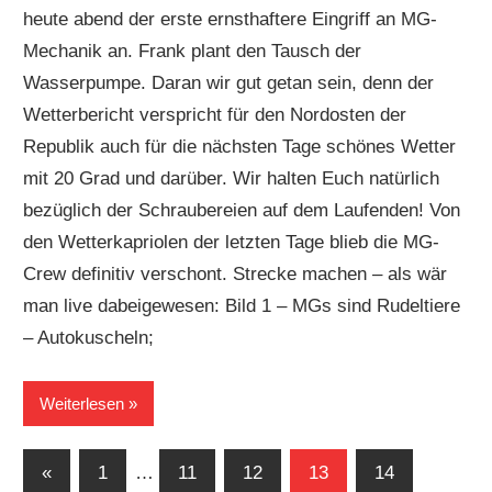
heute abend der erste ernsthaftere Eingriff an MG-
Mechanik an. Frank plant den Tausch der
Wasserpumpe. Daran wir gut getan sein, denn der
Wetterbericht verspricht für den Nordosten der
Republik auch für die nächsten Tage schönes Wetter
mit 20 Grad und darüber. Wir halten Euch natürlich
bezüglich der Schraubereien auf dem Laufenden! Von
den Wetterkapriolen der letzten Tage blieb die MG-
Crew definitiv verschont. Strecke machen – als wär
man live dabeigewesen: Bild 1 – MGs sind Rudeltiere
– Autokuscheln;
Weiterlesen
Seitennummerierung
Vorherige
«
1
…
11
12
13
14