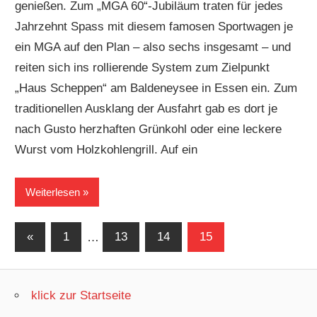
genießen. Zum „MGA 60“-Jubiläum traten für jedes
Jahrzehnt Spass mit diesem famosen Sportwagen je
ein MGA auf den Plan – also sechs insgesamt – und
reiten sich ins rollierende System zum Zielpunkt
„Haus Scheppen“ am Baldeneysee in Essen ein. Zum
traditionellen Ausklang der Ausfahrt gab es dort je
nach Gusto herzhaften Grünkohl oder eine leckere
Wurst vom Holzkohlengrill. Auf ein
Weiterlesen
Seitennummerierung
Vorherige
«
1
…
13
14
15
Beiträge
der
Beiträge
klick zur Startseite