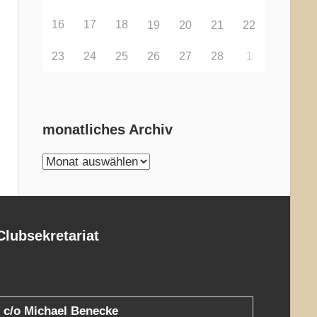
16
17
18
19
20
21
22
23
24
25
26
27
28
1
monatliches Archiv
monatliches
Archiv
Clubsekretariat
c/o Michael Benecke