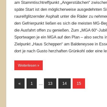
am Stammtischtreffpunkt „Angerstübchen“ zwische
späte Start ist den möglicherweise ausgedehnten Sil
raureifglitzernder Asphalt unter die Räder zu neh
den Gefrierpunkt ließen es sich die meisten MG-Be
die Ausfahrt offen zu genießen. Zum „MGA 60“-Jubi
Sportwagen je ein MGA auf den Plan – also sechs i
Zielpunkt „Haus Scheppen“ am Baldeneysee in Essen
dort je nach Gusto herzhaften Grünkohl oder eine le
Weiterlesen
Seitennummerierung
Vorherige
«
1
…
13
14
15
Beiträge
der
Beiträge