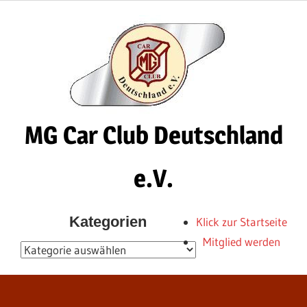
Zum
Inhalt
springen
MG Car Club Deutschland
e.V.
MG
Kategorien
Klick zur Startseite
Car
Mitglied werden
Club
Kategorien
Deutschland
e.V