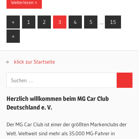
Weiterlesen
Seitennummerierung
Vorherige
«
1
2
3
4
5
…
15
Beiträge
der
Nächste
»
Beiträge
Beiträge
klick zur Startseite
Suchen
Suchen
nach:
Herzlich willkommen beim MG Car Club
Deutschland e. V.
Der MG Car Club ist einer der größten Markenclubs der
Welt. Weltweit sind mehr als 35.000 MG-Fahrer in