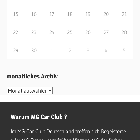
15
16
17
18
19
20
21
22
23
24
25
26
27
28
29
30
1
2
3
4
5
monatliches Archiv
monatliches
Archiv
Warum MG Car Club ?
Im MG Car Club Deutschland treffen sich Begeisterte