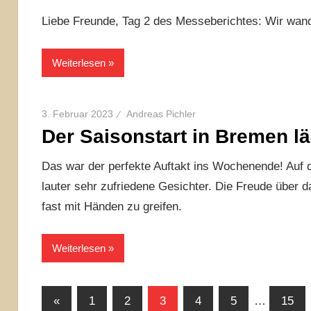
Liebe Freunde, Tag 2 des Messeberichtes: Wir wa
Weiterlesen
3. Februar 2023
Andreas Pichler
Der Saisonstart in Bremen lä
Das war der perfekte Auftakt ins Wochenende! Auf
lauter sehr zufriedene Gesichter. Die Freude über d
fast mit Händen zu greifen.
Weiterlesen
Seitennummerierung
Vorherige
«
1
2
3
4
5
…
15