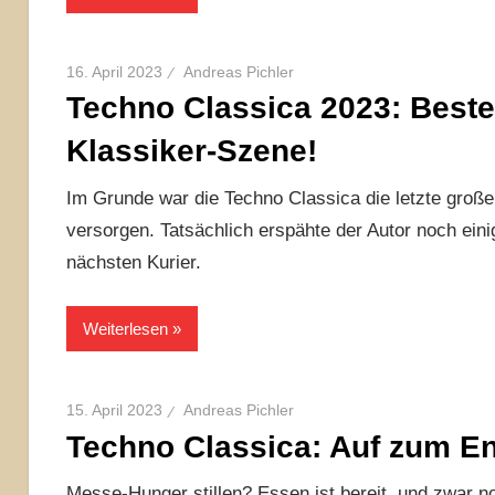
16. April 2023
Andreas Pichler
Techno Classica 2023: Beste
Klassiker-Szene!
Im Grunde war die Techno Classica die letzte große
versorgen. Tatsächlich erspähte der Autor noch ein
nächsten Kurier.
Weiterlesen
15. April 2023
Andreas Pichler
Techno Classica: Auf zum E
Messe-Hunger stillen? Essen ist bereit, und zwar 