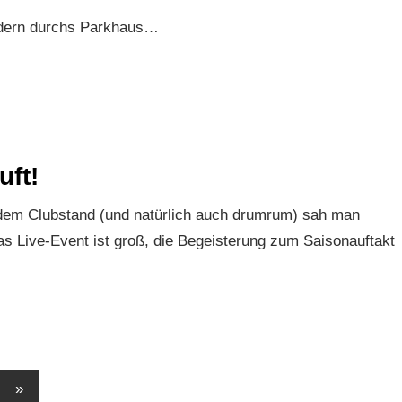
ndern durchs Parkhaus…
uft!
 dem Clubstand (und natürlich auch drumrum) sah man
as Live-Event ist groß, die Begeisterung zum Saisonauftakt
Nächste
»