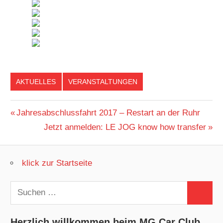
AKTUELLES
VERANSTALTUNGEN
Beitragsnavigation
Vorheriger
Jahresabschlussfahrt 2017 – Restart an der Ruhr
Beitrag:
Nächster
Jetzt anmelden: LE JOG know how transfer
Beitrag:
klick zur Startseite
Suchen
Suchen
nach:
Herzlich willkommen beim MG Car Club