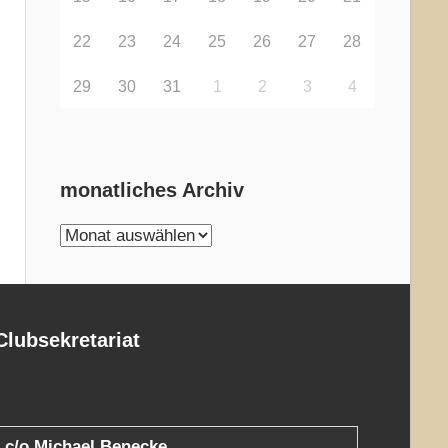
22
23
24
25
26
27
28
29
30
31
1
2
3
4
monatliches Archiv
monatliches
Archiv
Clubsekretariat
c/o Michael Benecke