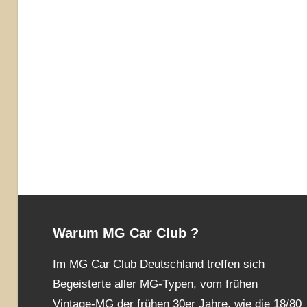
Warum MG Car Club ?
Im MG Car Club Deutschland treffen sich
Begeisterte aller MG-Typen, vom frühen
Vintage-MG der frühen 30er Jahre, wie die 18/80