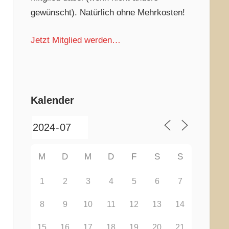
gewünscht). Natürlich ohne Mehrkosten!
Jetzt Mitglied werden…
Kalender
M
D
M
D
F
S
S
1
2
3
4
5
6
7
8
9
10
11
12
13
14
15
16
17
18
19
20
21