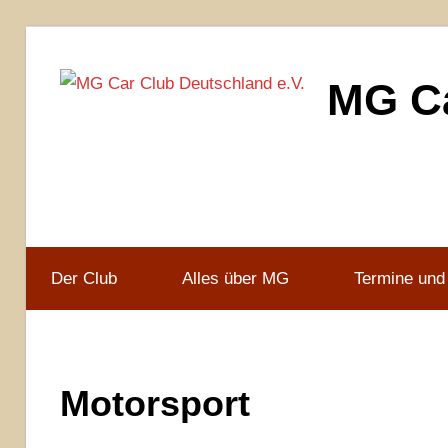
Zum
Inhalt
MG Ca
springen
MG
Car
Club
Deutschland
e.V
Der Club
Alles über MG
Termine und
Motorsport