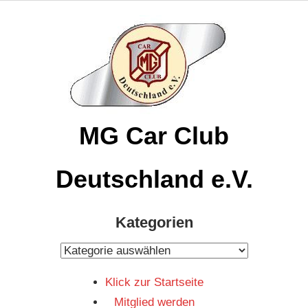
Zum
Inhalt
springen
MG Car Club
Deutschland e.V.
MG
Kategorien
Car
Club
Kategorien
Deutschland
Klick zur Startseite
e.V
Mitglied werden