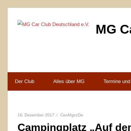
Zum
Inhalt
MG Ca
springen
MG
Car
Club
Deutschland
e.V
Der Club
Alles über MG
Termine und
16. Dezember 2017
CeoMgccDe
Campingplatz „Auf de