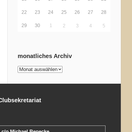
22
23
24
25
26
27
28
29
30
1
2
3
4
5
monatliches Archiv
monatliches
Archiv
Clubsekretariat
c/o Michael Benecke