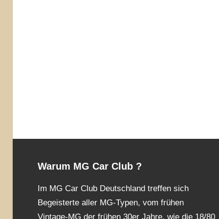
Warum MG Car Club ?
Im MG Car Club Deutschland treffen sich
Begeisterte aller MG-Typen, vom frühen
Vintage-MG der frühen 30er Jahre, wie die 18/80