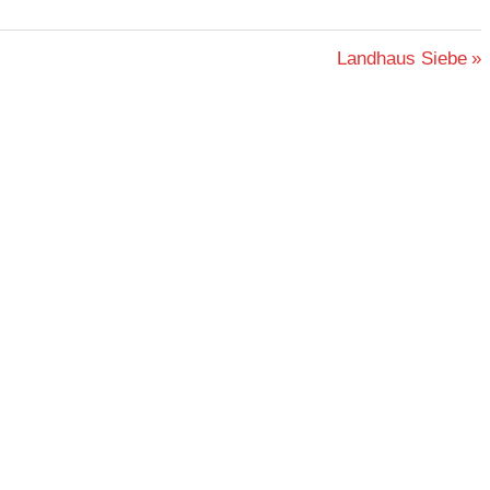
Nächster
Landhaus Siebe
Beitrag: