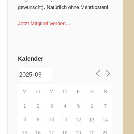
gewünscht). Natürlich ohne Mehrkosten!
Jetzt Mitglied werden…
Kalender
M
D
M
D
F
S
S
1
2
3
4
5
6
7
8
9
10
11
12
13
14
15
16
17
18
19
20
21