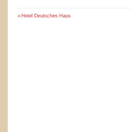
Beitragsnavigation
Vorheriger
Hotel Deutsches Haus
Beitrag: