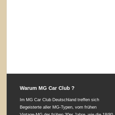
Warum MG Car Club ?
Im MG Car Club Deutschland treffen sich
Begeisterte aller MG-Typen, vom frühen
Vintage-MG der frühen 30er Jahre, wie die 18/80