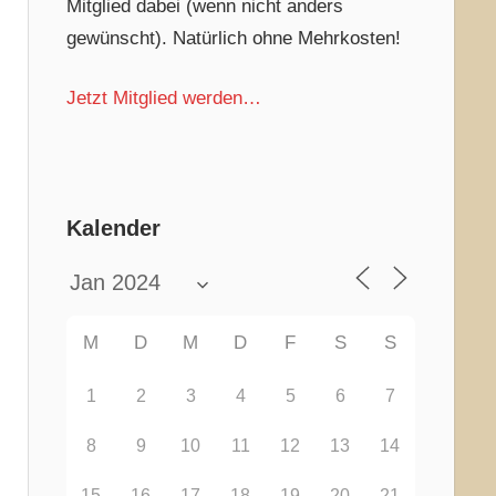
Mitglied dabei (wenn nicht anders
gewünscht). Natürlich ohne Mehrkosten!
Jetzt Mitglied werden…
Kalender
M
D
M
D
F
S
S
1
2
3
4
5
6
7
8
9
10
11
12
13
14
15
16
17
18
19
20
21