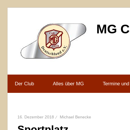
Zum
Inhalt
MG Ca
springen
MG
Car
Club
Der Club
Alles über MG
Termine und
Deutschland
e.V
16. Dezember 2018
Michael Benecke
Sportplatz