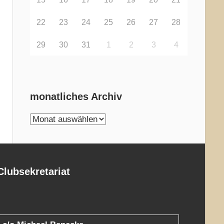
22
23
24
25
26
27
28
29
30
31
1
2
3
4
monatliches Archiv
monatliches
Archiv
Clubsekretariat