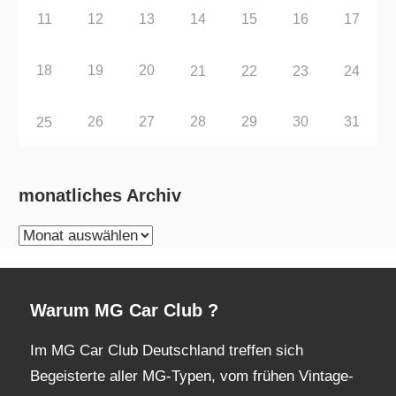
11
12
13
14
15
16
17
18
19
20
21
22
23
24
26
27
28
29
30
31
25
monatliches Archiv
monatliches
Archiv
Warum MG Car Club ?
Im MG Car Club Deutschland treffen sich
Begeisterte aller MG-Typen, vom frühen Vintage-