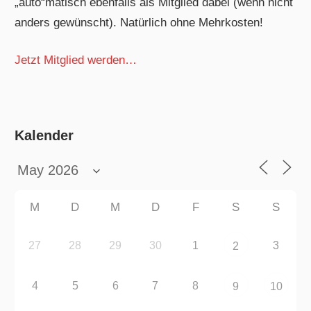
„auto“matisch ebenfalls als Mitglied dabei (wenn nicht
anders gewünscht). Natürlich ohne Mehrkosten!
Jetzt Mitglied werden…
Kalender
M
D
M
D
F
S
S
27
28
29
30
1
3
2
4
5
6
7
8
9
10