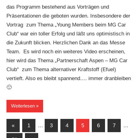
das Programm bestehend aus Vorträgen und
Präsentationen die geboten wurden. Insbesondere der
Vortrag zum Thema „Young Members beim MG Car
Club“ war ein toller Erfolg und läßt uns optimistisch in
die Zukunft blicken. Herzlichen Dank an das Messe
Team. Es wird noch ein weiteres Video erscheinen,
hier wird das Thema „Partnerschaft Aspen – MG Car
Club“ zum Thema alternativer Kraftstoff (Efuel)
vertieft. Also es bleibt spannend…. immer dranbleiben
🙂
Weiterlesen
Seitennummerierung
Vorherige
«
1
…
3
4
5
6
7
…
Beiträge
der