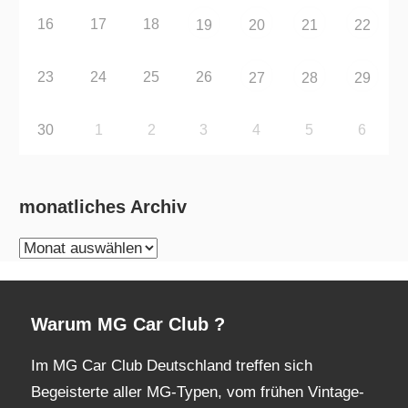
16
17
18
19
20
21
22
23
24
25
26
27
28
29
30
1
2
3
4
5
6
monatliches Archiv
monatliches
Archiv
Warum MG Car Club ?
Im MG Car Club Deutschland treffen sich
Begeisterte aller MG-Typen, vom frühen Vintage-