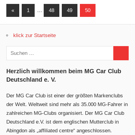
Seitennummerierung
Vorherige
«
1
…
48
49
50
Beiträge
der
Beiträge
klick zur Startseite
Suchen
Suchen
nach:
Herzlich willkommen beim MG Car Club
Deutschland e. V.
Der MG Car Club ist einer der größten Markenclubs
der Welt. Weltweit sind mehr als 35.000 MG-Fahrer in
zahlreichen MG-Clubs organisiert. Der MG Car Club
Deutschland e.V. ist dem englischen Mutterclub in
Abingdon als „affiliated centre“ angeschlossen.