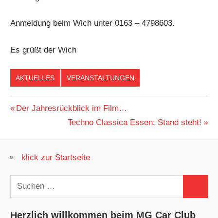
Anmeldung beim Wich unter 0163 – 4798603.
Es grüßt der Wich
AKTUELLES
VERANSTALTUNGEN
Beitragsnavigation
Vorheriger
Der Jahresrückblick im Film…
Beitrag:
Nächster
Techno Classica Essen: Stand steht!
Beitrag:
klick zur Startseite
Suchen
Suchen
nach:
Herzlich willkommen beim MG Car Club