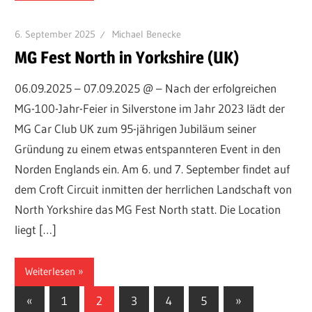
6. September 2025
Michael Benecke
MG Fest North in Yorkshire (UK)
06.09.2025 – 07.09.2025 @ – Nach der erfolgreichen
MG-100-Jahr-Feier in Silverstone im Jahr 2023 lädt der
MG Car Club UK zum 95-jährigen Jubiläum seiner
Gründung zu einem etwas entspannteren Event in den
Norden Englands ein. Am 6. und 7. September findet auf
dem Croft Circuit inmitten der herrlichen Landschaft von
North Yorkshire das MG Fest North statt. Die Location
liegt […]
Weiterlesen
Seitennummerierung
Vorherige
Nächste
«
1
2
3
4
5
»