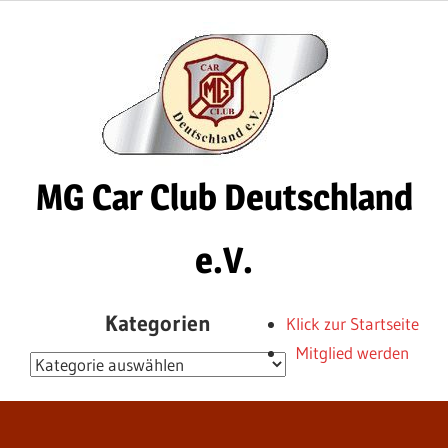
Zum
Inhalt
springen
MG Car Club Deutschland
e.V.
MG
Kategorien
Klick zur Startseite
Car
Mitglied werden
Club
Kategorien
Deutschland
e.V