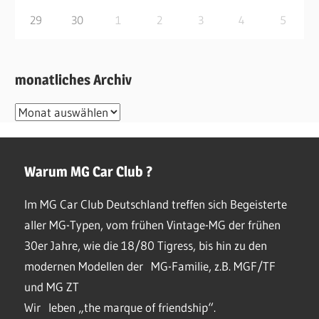
29
30
1
2
3
4
5
monatliches Archiv
monatliches
Archiv
Warum MG Car Club ?
Im MG Car Club Deutschland treffen sich Begeisterte
aller MG-Typen, vom frühen Vintage-MG der frühen
30er Jahre, wie die 18/80 Tigress, bis hin zu den
modernen Modellen der MG-Familie, z.B. MGF/TF
und MG ZT
Wir leben „the marque of friendship“.