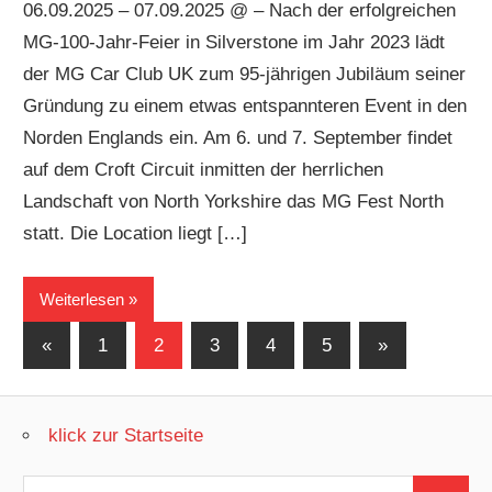
06.09.2025 – 07.09.2025 @ – Nach der erfolgreichen
MG-100-Jahr-Feier in Silverstone im Jahr 2023 lädt
der MG Car Club UK zum 95-jährigen Jubiläum seiner
Gründung zu einem etwas entspannteren Event in den
Norden Englands ein. Am 6. und 7. September findet
auf dem Croft Circuit inmitten der herrlichen
Landschaft von North Yorkshire das MG Fest North
statt. Die Location liegt […]
Weiterlesen
Seitennummerierung
Vorherige
Nächste
«
1
2
3
4
5
»
Beiträge
Beiträge
der
Beiträge
klick zur Startseite
Suchen