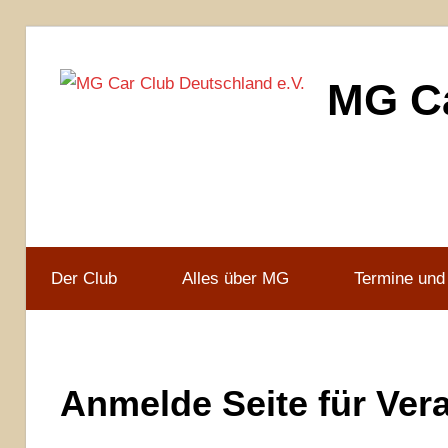
Zum
Inhalt
MG Ca
springen
MG
Car
Club
Deutschland
e.V
Der Club
Alles über MG
Termine und
Anmelde Seite für Ver