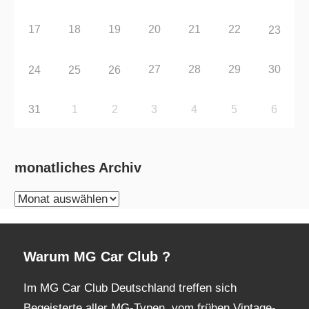
17
18
19
20
21
22
23
27
28
29
30
24
25
26
31
1
2
3
4
5
6
monatliches Archiv
monatliches
Archiv
Warum MG Car Club ?
Im MG Car Club Deutschland treffen sich
Begeisterte aller MG-Typen, vom frühen Vintage-