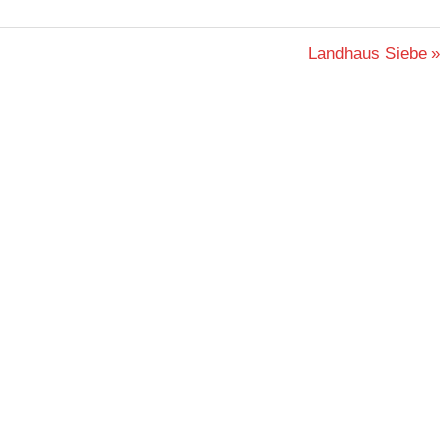
Nächster
Landhaus Siebe
Beitrag: