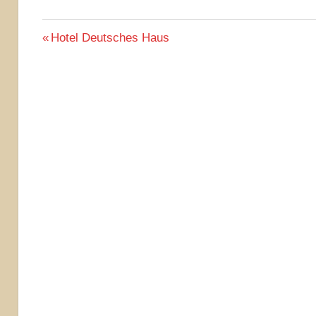
Beitragsnavigation
Vorheriger
Hotel Deutsches Haus
Beitrag: