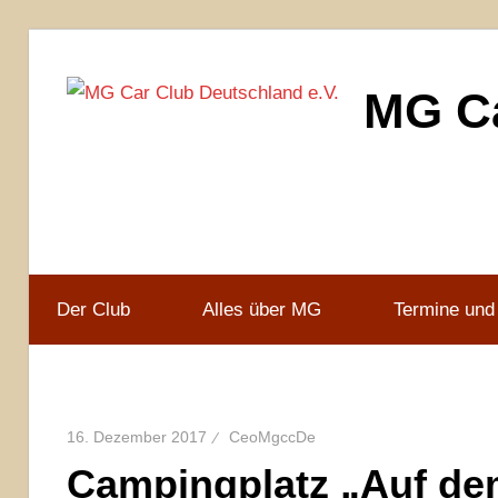
Zum
Inhalt
MG Ca
springen
MG
Car
Club
Deutschland
e.V
Der Club
Alles über MG
Termine und
16. Dezember 2017
CeoMgccDe
Campingplatz „Auf de