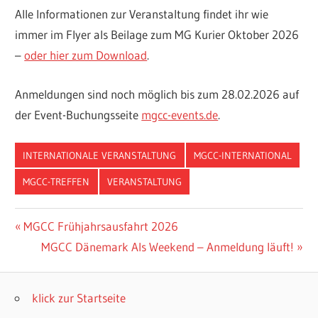
Alle Informationen zur Veranstaltung findet ihr wie
immer im Flyer als Beilage zum MG Kurier Oktober 2026
–
oder hier zum Download
.
Anmeldungen sind noch möglich bis zum 28.02.2026 auf
der Event-Buchungsseite
mgcc-events.de
.
INTERNATIONALE VERANSTALTUNG
MGCC-INTERNATIONAL
MGCC-TREFFEN
VERANSTALTUNG
Beitragsnavigation
Vorheriger
MGCC Frühjahrsausfahrt 2026
Beitrag:
Nächster
MGCC Dänemark Als Weekend – Anmeldung läuft!
Beitrag:
klick zur Startseite