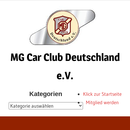
Zum
Inhalt
springen
MG Car Club Deutschland
e.V.
MG
Kategorien
Klick zur Startseite
Car
Mitglied werden
Club
Kategorien
Deutschland
e.V