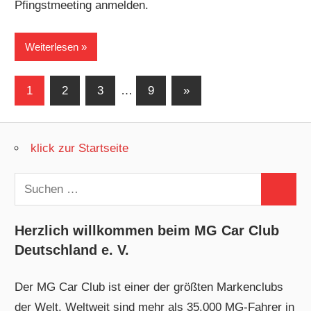
Pfingstmeeting anmelden.
Weiterlesen
Seitennummerierung
Nächste
1
2
3
…
9
»
Beiträge
der
Beiträge
klick zur Startseite
Suchen
Suchen
nach:
Herzlich willkommen beim MG Car Club
Deutschland e. V.
Der MG Car Club ist einer der größten Markenclubs
der Welt. Weltweit sind mehr als 35.000 MG-Fahrer in