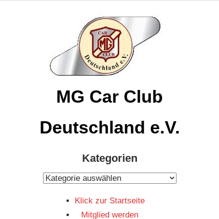
Zum
Inhalt
springen
MG Car Club
Deutschland e.V.
MG
Kategorien
Car
Club
Kategorien
Deutschland
Klick zur Startseite
e.V
Mitglied werden