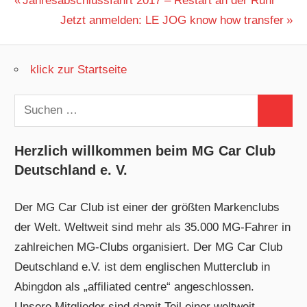
Beitragsnavigation
Jahresabschlussfahrt 2017 – Restart an der Ruhr
Beitrag:
Nächster
Jetzt anmelden: LE JOG know how transfer
Beitrag:
klick zur Startseite
Suchen
Suchen
nach:
Herzlich willkommen beim MG Car Club
Deutschland e. V.
Der MG Car Club ist einer der größten Markenclubs
der Welt. Weltweit sind mehr als 35.000 MG-Fahrer in
zahlreichen MG-Clubs organisiert. Der MG Car Club
Deutschland e.V. ist dem englischen Mutterclub in
Abingdon als „affiliated centre“ angeschlossen.
Unsere Mitglieder sind damit Teil einer weltweit