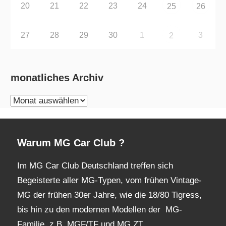
20
21
22
23
24
25
26
27
28
29
30
1
3
2
monatliches Archiv
monatliches
Archiv
Warum MG Car Club ?
Im MG Car Club Deutschland treffen sich
Begeisterte aller MG-Typen, vom frühen Vintage-
MG der frühen 30er Jahre, wie die 18/80 Tigress,
bis hin zu den modernen Modellen der MG-
Familie, z.B. MGF/TF und MG ZT