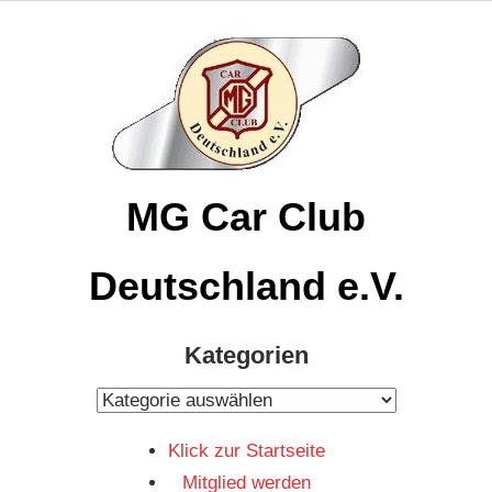
Zum
Inhalt
springen
MG Car Club
Deutschland e.V.
MG
Kategorien
Car
Club
Kategorien
Deutschland
Klick zur Startseite
e.V
Mitglied werden