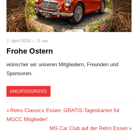
2. April 2026
G ras
Frohe Ostern
wünscher wir unseren Mitgliedern, Freunden und
Sponsoren.
UNCATEGORIZED
Beitragsnavigation
Vorheriger
Retro Classics Essen: GRATIS-Tageskarten für
Beitrag:
MGCC Mitglieder!
Nächster
MG Car Club auf der Retro Essen
Beitrag: