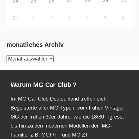
27
28
29
30
24
25
26
31
1
2
3
4
5
6
monatliches Archiv
monatliches
Archiv
Warum MG Car Club ?
Im MG Car Club Deutschland treffen sich
Begeisterte aller MG-Typen, vom frühen Vintage-
MG der frühen 30er Jahre, wie die 18/80 Tigress,
bis hin zu den modernen Modellen der MG-
Familie, z.B. MGF/TF und MG ZT