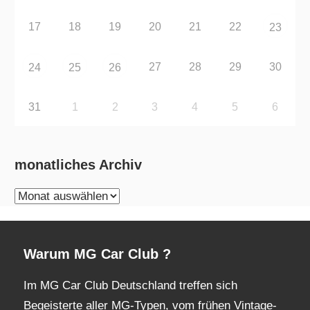
17
18
19
20
21
22
23
27
28
29
30
24
25
26
31
1
2
3
4
5
6
monatliches Archiv
monatliches
Archiv
Warum MG Car Club ?
Im MG Car Club Deutschland treffen sich
Begeisterte aller MG-Typen, vom frühen Vintage-