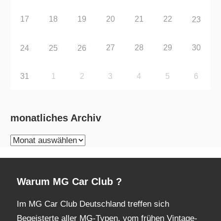
17
18
19
20
21
22
23
27
28
29
30
24
25
26
31
1
2
3
4
5
6
monatliches Archiv
monatliches
Archiv
Warum MG Car Club ?
Im MG Car Club Deutschland treffen sich
Begeisterte aller MG-Typen, vom frühen Vintage-