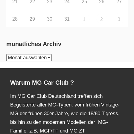
21
22
23
24
25
26
27
28
29
30
31
1
2
3
monatliches Archiv
monatliches
Archiv
Warum MG Car Club ?
Im MG Car Club Deutschland treffen sich
Begeisterte aller MG-Typen, vom frühen Vintage-
MG der frühen 30er Jahre, wie die 18/80 Tigress,
bis hin zu den modernen Modellen der MG-
Familie, z.B. MGF/TF und MG ZT