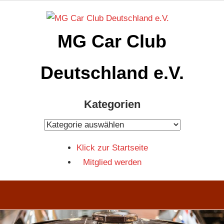
Zum
Inhalt
MG Car Club
springen
Deutschland e.V.
MG
Kategorien
Car
Club
Kategorien
Deutschland
Klick zur Startseite
e.V
Mitglied werden