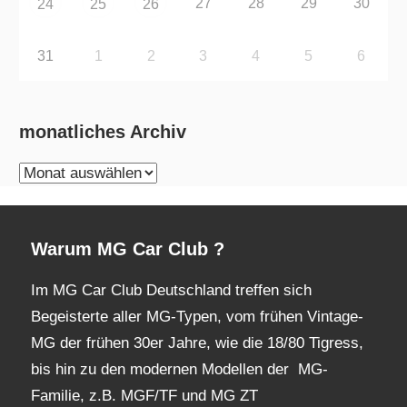
27
28
29
30
24
25
26
31
1
2
3
4
5
6
monatliches Archiv
monatliches
Archiv
Warum MG Car Club ?
Im MG Car Club Deutschland treffen sich
Begeisterte aller MG-Typen, vom frühen Vintage-
MG der frühen 30er Jahre, wie die 18/80 Tigress,
bis hin zu den modernen Modellen der MG-
Familie, z.B. MGF/TF und MG ZT