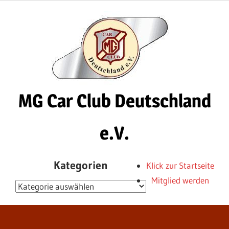
Zum
Inhalt
springen
MG Car Club Deutschland
e.V.
MG
Kategorien
Klick zur Startseite
Car
Mitglied werden
Club
Kategorien
Deutschland
e.V