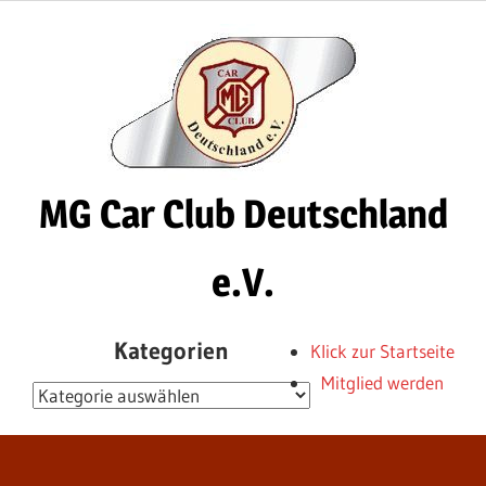
Zum
Inhalt
springen
MG Car Club Deutschland
e.V.
MG
Kategorien
Klick zur Startseite
Car
Mitglied werden
Club
Kategorien
Deutschland
e.V