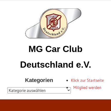
Zum
Inhalt
springen
MG Car Club
Deutschland e.V.
MG
Kategorien
Klick zur Startseite
Car
Mitglied werden
Club
Kategorien
Deutschland
e.V