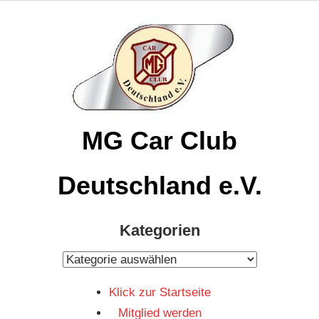
Zum
Inhalt
springen
MG Car Club
Deutschland e.V.
MG
Kategorien
Car
Club
Kategorien
Deutschland
Klick zur Startseite
e.V
Mitglied werden