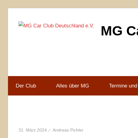
Zum
Inhalt
MG Ca
springen
MG
Car
Club
Deutschland
e.V
Der Club
Alles über MG
Termine und
31. März 2024
Andreas Pichler