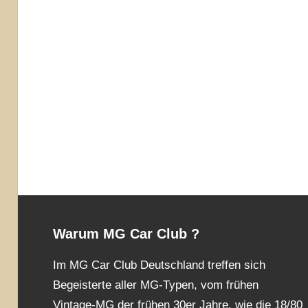
Warum MG Car Club ?
Im MG Car Club Deutschland treffen sich
Begeisterte aller MG-Typen, vom frühen
Vintage-MG der frühen 30er Jahre, wie die 18/80