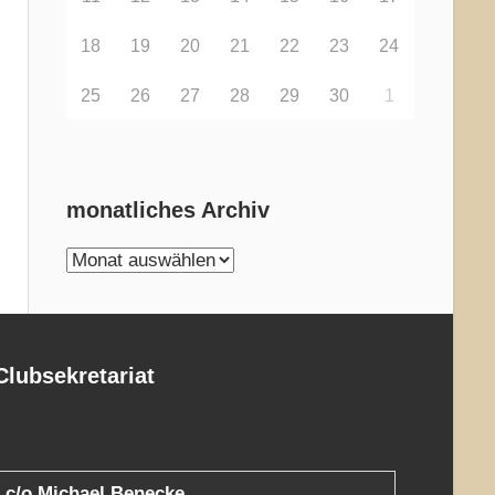
18
19
20
21
22
23
24
25
26
27
28
29
30
1
monatliches Archiv
monatliches
Archiv
Clubsekretariat
c/o Michael Benecke