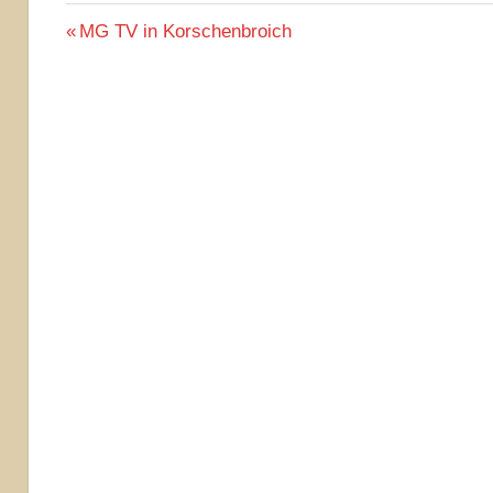
Beitragsnavigation
Vorheriger
MG TV in Korschenbroich
Beitrag: