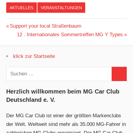
AKTUELLES
VERANSTALTUNGEN
Beitragsnavigation
Vorheriger
Support your local Straßenbaum
Beitrag:
Nächster
12 . Internationales Sommertreffen MG Y Types
Beitrag:
klick zur Startseite
Suchen
Suchen
nach:
Herzlich willkommen beim MG Car Club
Deutschland e. V.
Der MG Car Club ist einer der größten Markenclubs
der Welt. Weltweit sind mehr als 35.000 MG-Fahrer in
zahlreichen MG-Clubs organisiert. Der MG Car Club