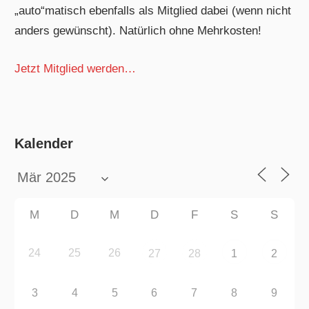
„auto“matisch ebenfalls als Mitglied dabei (wenn nicht
anders gewünscht). Natürlich ohne Mehrkosten!
Jetzt Mitglied werden…
Kalender
M
D
M
D
F
S
S
24
25
26
27
28
1
2
3
4
5
6
7
8
9