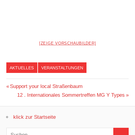
[ZEIGE VORSCHAUBILDER]
AKTUELLES
VERANSTALTUNGEN
Beitragsnavigation
Vorheriger
Support your local Straßenbaum
Beitrag:
Nächster
12 . Internationales Sommertreffen MG Y Types
Beitrag:
klick zur Startseite
Suchen