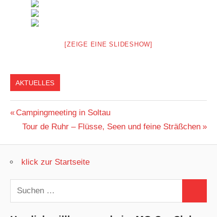
[ZEIGE EINE SLIDESHOW]
AKTUELLES
Beitragsnavigation
Vorheriger
Campingmeeting in Soltau
Beitrag:
Nächster
Tour de Ruhr – Flüsse, Seen und feine Sträßchen
Beitrag:
klick zur Startseite
Suchen
Suchen
nach: