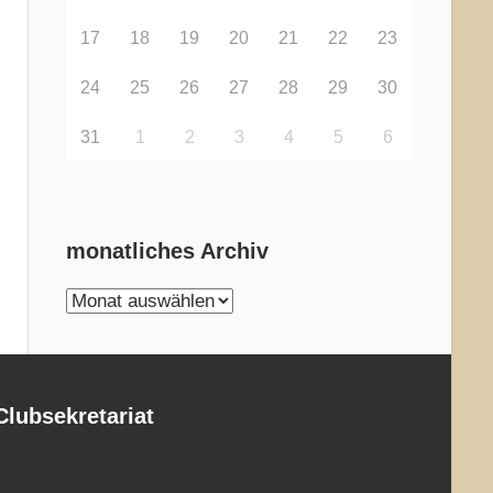
17
18
19
20
21
22
23
24
25
26
27
28
29
30
31
1
2
3
4
5
6
monatliches Archiv
monatliches
Archiv
Clubsekretariat