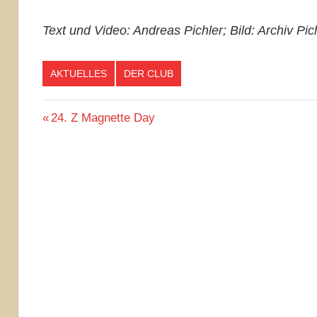
Text und Video: Andreas Pichler; Bild: Archiv Pic
AKTUELLES
DER CLUB
Beitragsnavigation
Vorheriger
24. Z Magnette Day
Beitrag: