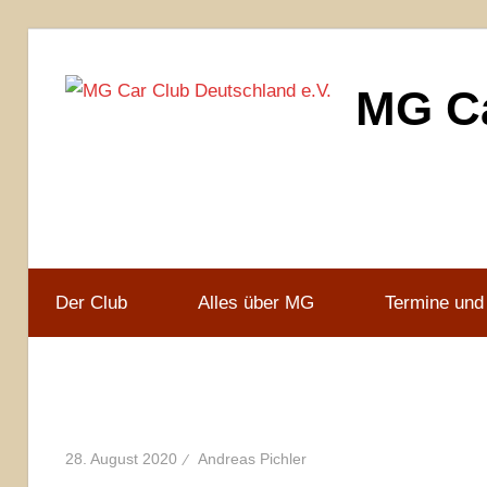
Zum
Inhalt
MG Ca
springen
MG
Car
Club
Deutschland
e.V
Der Club
Alles über MG
Termine und
28. August 2020
Andreas Pichler