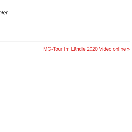
hler
Nächster
MG-Tour Im Ländle 2020 Video online
Beitrag: