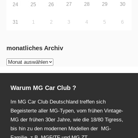
27
28
29
30
24
25
26
31
1
2
3
4
5
6
monatliches Archiv
monatliches
Archiv
Warum MG Car Club ?
Im MG Car Club Deutschland treffen sich
Begeisterte aller MG-Typen, vom frühen Vintage-
MG der frühen 30er Jahre, wie die 18/80 Tigress,
bis hin zu den modernen Modellen der MG-
Familie, z.B. MGF/TF und MG ZT