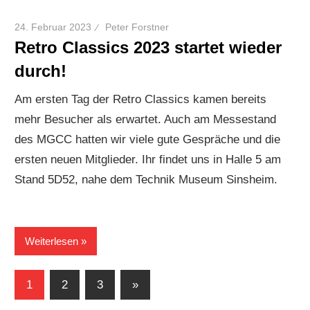
24. Februar 2023
Peter Forstner
Retro Classics 2023 startet wieder
durch!
Am ersten Tag der Retro Classics kamen bereits
mehr Besucher als erwartet. Auch am Messestand
des MGCC hatten wir viele gute Gespräche und die
ersten neuen Mitglieder. Ihr findet uns in Halle 5 am
Stand 5D52, nahe dem Technik Museum Sinsheim.
Weiterlesen
Seitennummerierung
Nächste
1
2
3
»
Beiträge
der