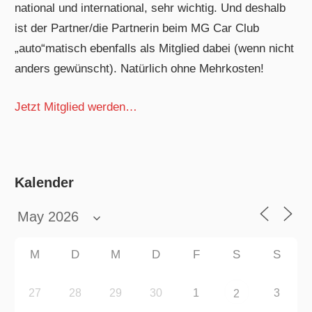
national und international, sehr wichtig. Und deshalb
ist der Partner/die Partnerin beim MG Car Club
„auto“matisch ebenfalls als Mitglied dabei (wenn nicht
anders gewünscht). Natürlich ohne Mehrkosten!
Jetzt Mitglied werden…
Kalender
M
D
M
D
F
S
S
27
28
29
30
1
3
2