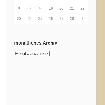
16
17
18
19
20
21
22
23
24
25
26
27
28
1
monatliches Archiv
monatliches
Archiv