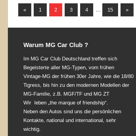
Seitennummerierung
Vorherige
Näch
«
1
2
3
4
…
15
»
Beiträge
Beit
der
Beiträge
Warum MG Car Club ?
Im MG Car Club Deutschland treffen sich
Begeisterte aller MG-Typen, vom frühen
Vintage-MG der frühen 30er Jahre, wie die 18/80
Tigress, bis hin zu den modernen Modellen der
MG-Familie, z.B. MGF/TF und MG ZT
Wir leben „the marque of friendship“.
Neben den Autos sind uns die persönlichen
Kontakte, national und international, sehr
wichtig.