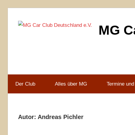
Zum
Inhalt
MG Ca
springen
MG
Car
Club
Deutschland
e.V
Der Club
Alles über MG
Termine und
Autor:
Andreas Pichler