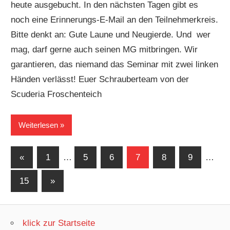
heute ausgebucht. In den nächsten Tagen gibt es
noch eine Erinnerungs-E-Mail an den Teilnehmerkreis.
Bitte denkt an: Gute Laune und Neugierde. Und wer
mag, darf gerne auch seinen MG mitbringen. Wir
garantieren, das niemand das Seminar mit zwei linken
Händen verlässt! Euer Schrauberteam von der
Scuderia Froschenteich
Weiterlesen
Seitennummerierung
Vorherige
«
1
…
5
6
7
8
9
…
Beiträge
der
Nächste
15
»
Beiträge
Beiträge
klick zur Startseite