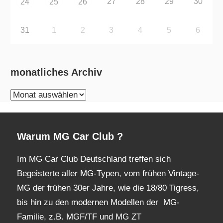
27
28
29
30
24
25
26
31
1
2
3
4
5
6
monatliches Archiv
monatliches
Archiv
Warum MG Car Club ?
Im MG Car Club Deutschland treffen sich
Begeisterte aller MG-Typen, vom frühen Vintage-
MG der frühen 30er Jahre, wie die 18/80 Tigress,
bis hin zu den modernen Modellen der MG-
Familie, z.B. MGF/TF und MG ZT