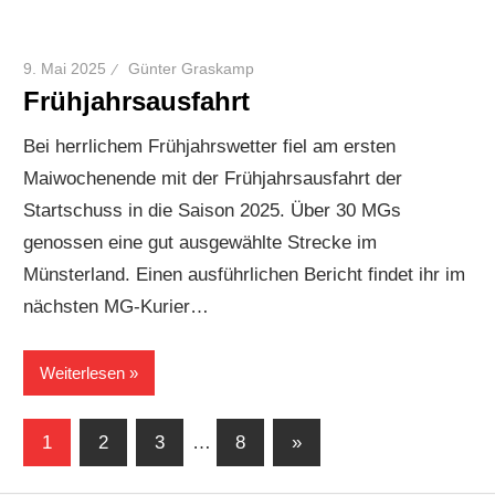
9. Mai 2025
Günter Graskamp
Frühjahrsausfahrt
Bei herrlichem Frühjahrswetter fiel am ersten
Maiwochenende mit der Frühjahrsausfahrt der
Startschuss in die Saison 2025. Über 30 MGs
genossen eine gut ausgewählte Strecke im
Münsterland. Einen ausführlichen Bericht findet ihr im
nächsten MG-Kurier…
Weiterlesen
Seitennummerierung
Nächste
1
2
3
…
8
»
Beiträge
der