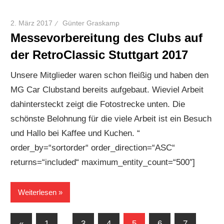
2. März 2017
Günter Graskamp
Messevorbereitung des Clubs auf
der RetroClassic Stuttgart 2017
Unsere Mitglieder waren schon fleißig und haben den
MG Car Clubstand bereits aufgebaut. Wieviel Arbeit
dahintersteckt zeigt die Fotostrecke unten. Die
schönste Belohnung für die viele Arbeit ist ein Besuch
und Hallo bei Kaffee und Kuchen. “
order_by=“sortorder“ order_direction=“ASC“
returns=“included“ maximum_entity_count=“500″]
Weiterlesen
Seitennummerierung
Vorherige
«
1
…
3
4
5
6
7