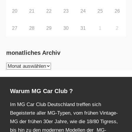
20
21
22
23
24
25
26
27
28
29
30
31
1
2
monatliches Archiv
monatliches
Archiv
Warum MG Car Club ?
Im MG Car Club Deutschland treffen sich
Begeisterte aller MG-Typen, vom frühen Vintage-
MG der frühen 30er Jahre, wie die 18/80 Tigress,
bis hin zu den modernen Modellen der MG-