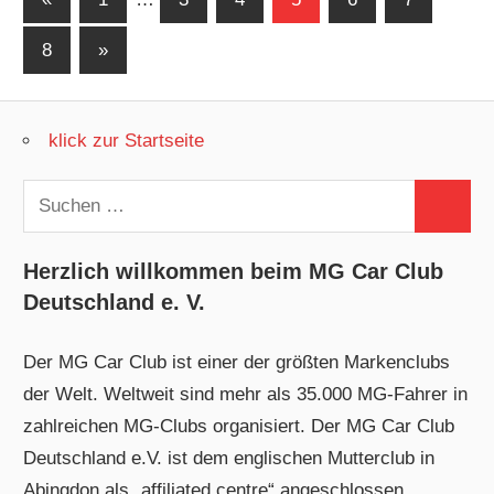
Beiträge
der
Nächste
8
»
Beiträge
Beiträge
klick zur Startseite
Suchen
Suchen
nach:
Herzlich willkommen beim MG Car Club
Deutschland e. V.
Der MG Car Club ist einer der größten Markenclubs
der Welt. Weltweit sind mehr als 35.000 MG-Fahrer in
zahlreichen MG-Clubs organisiert. Der MG Car Club
Deutschland e.V. ist dem englischen Mutterclub in
Abingdon als „affiliated centre“ angeschlossen.