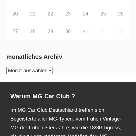
20
21
22
23
24
25
26
27
28
29
30
31
1
2
monatliches Archiv
monatliches
Archiv
Warum MG Car Club ?
Im MG Car Club Deutschland treffen sich
Begeisterte aller MG-Typen, vom frühen Vintage-
MG der frühen 30er Jahre, wie die 18/80 Tigress,