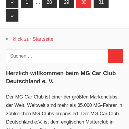
Seitennummerierung
Vorherige
«
1
…
28
29
30
31
Beiträge
der
Nächste
»
Beiträge
Beiträge
klick zur Startseite
Suchen
Suchen
nach:
Herzlich willkommen beim MG Car Club
Deutschland e. V.
Der MG Car Club ist einer der größten Markenclubs
der Welt. Weltweit sind mehr als 35.000 MG-Fahrer in
zahlreichen MG-Clubs organisiert. Der MG Car Club
Deutschland e.V. ist dem englischen Mutterclub in