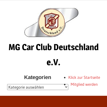
Zum
Inhalt
springen
MG Car Club Deutschland
e.V.
MG
Kategorien
Klick zur Startseite
Car
Mitglied werden
Club
Kategorien
Deutschland
e.V