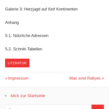
Galerie 3: Hetzjagd auf fünf Kontinenten
Anhang
5.1. Nützliche Adressen
5.2. Schnitt-Tabellen
LITERATUR
Beitragsnavigation
Vorheriger
Nächster
Impressum
Was sind Rallyes
Beitrag:
Beitrag:
klick zur Startseite
Suchen