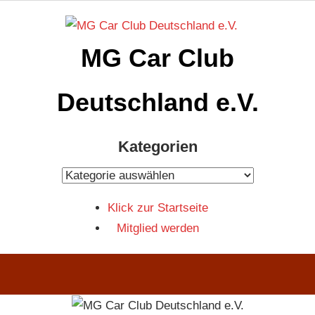
Zum
Inhalt
MG Car Club
springen
Deutschland e.V.
MG
Kategorien
Car
Club
Kategorien
Deutschland
Klick zur Startseite
e.V
Mitglied werden