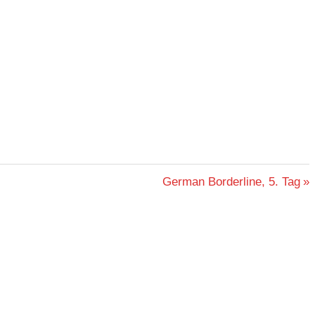
Nächster
German Borderline, 5. Tag
Beitrag: