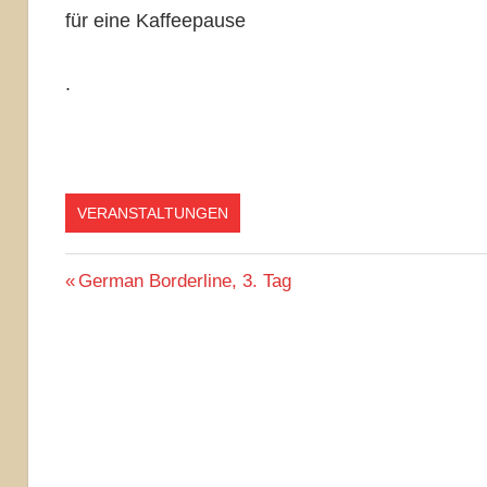
für eine Kaffeepause
.
VERANSTALTUNGEN
Beitragsnavigation
Vorheriger
German Borderline, 3. Tag
Beitrag: