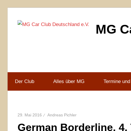
Zum
Inhalt
MG Ca
springen
MG
Car
Club
Deutschland
e.V
Der Club
Alles über MG
Termine und
29. Mai 2016
Andreas Pichler
German Borderline, 4.